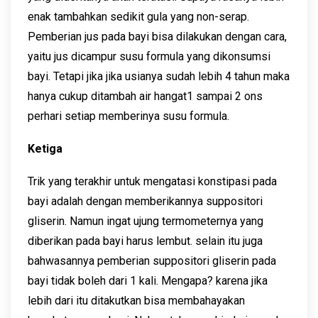
enak tambahkan sedikit gula yang non-serap.
Pemberian jus pada bayi bisa dilakukan dengan cara,
yaitu jus dicampur susu formula yang dikonsumsi
bayi. Tetapi jika jika usianya sudah lebih 4 tahun maka
hanya cukup ditambah air hangat1 sampai 2 ons
perhari setiap memberinya susu formula.
Ketiga
Trik yang terakhir untuk mengatasi konstipasi pada
bayi adalah dengan memberikannya suppositori
gliserin. Namun ingat ujung termometernya yang
diberikan pada bayi harus lembut. selain itu juga
bahwasannya pemberian suppositori gliserin pada
bayi tidak boleh dari 1 kali. Mengapa? karena jika
lebih dari itu ditakutkan bisa membahayakan