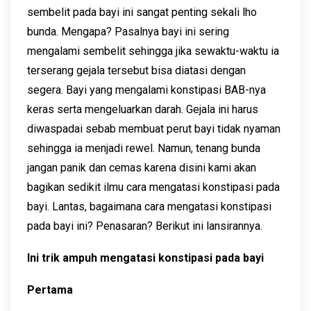
sembelit pada bayi ini sangat penting sekali lho
bunda. Mengapa? Pasalnya bayi ini sering
mengalami sembelit sehingga jika sewaktu-waktu ia
terserang gejala tersebut bisa diatasi dengan
segera. Bayi yang mengalami konstipasi BAB-nya
keras serta mengeluarkan darah. Gejala ini harus
diwaspadai sebab membuat perut bayi tidak nyaman
sehingga ia menjadi rewel. Namun, tenang bunda
jangan panik dan cemas karena disini kami akan
bagikan sedikit ilmu cara mengatasi konstipasi pada
bayi. Lantas, bagaimana cara mengatasi konstipasi
pada bayi ini? Penasaran? Berikut ini lansirannya.
Ini trik ampuh mengatasi konstipasi pada bayi
Pertama