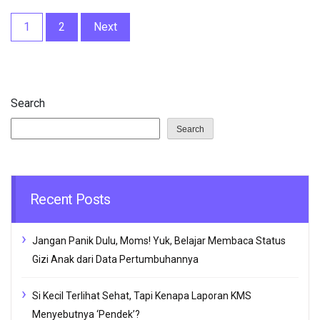
Posts
1
2
Next
pagination
Search
Search
Recent Posts
Jangan Panik Dulu, Moms! Yuk, Belajar Membaca Status
Gizi Anak dari Data Pertumbuhannya
Si Kecil Terlihat Sehat, Tapi Kenapa Laporan KMS
Menyebutnya ‘Pendek’?