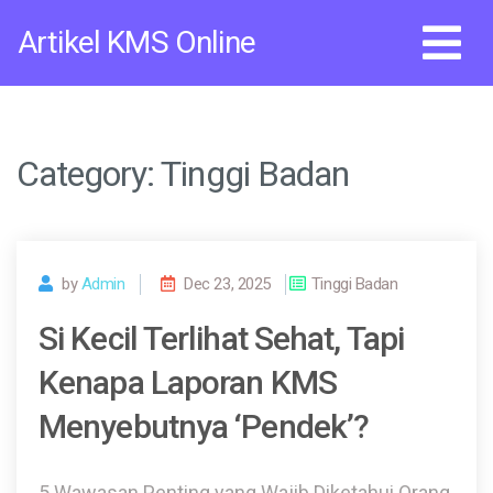
Skip
Artikel KMS Online
to
content
Category:
Tinggi Badan
by
Admin
Dec 23, 2025
Tinggi Badan
Si Kecil Terlihat Sehat, Tapi
Kenapa Laporan KMS
Menyebutnya ‘Pendek’?
5 Wawasan Penting yang Wajib Diketahui Orang