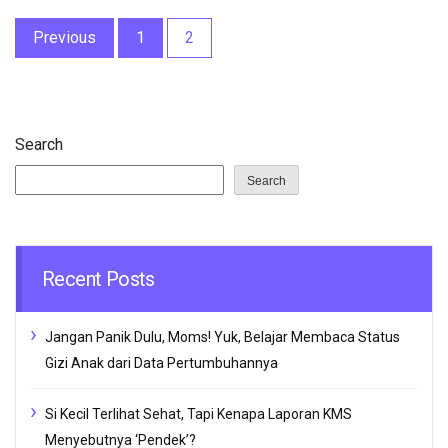
Posts
Previous
1
2
pagination
Search
Search
Recent Posts
Jangan Panik Dulu, Moms! Yuk, Belajar Membaca Status
Gizi Anak dari Data Pertumbuhannya
Si Kecil Terlihat Sehat, Tapi Kenapa Laporan KMS
Menyebutnya ‘Pendek’?