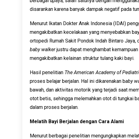
berbagai upaya, salah satunya dengan menggunak
disarankan karena banyak dampak negatif pada t
Menurut Ikatan Dokter Anak Indonesia (IDAI) pen
mengakibatkan kecelakaan yang menyebabkan bayi
ortopedi Rumah Sakit Pondok Indah Bintaro Jaya, d
baby walker
justru dapat menghambat kemampuan be
mengakibatkan kelainan struktur tulang kaki bayi.
Hasil penelitian
The American Academy of Pediatri
proses belajar berjalan. Hal ini dikarenakan b
aby wa
bawah, dan aktivitas motorik yang terjadi saat me
otot betis, sehingga melemahkan otot di tungkai b
dalam proses berjalan.
Melatih Bayi Berjalan dengan Cara Alami
Menurut berbagai penelitian mengungkapkan melatih