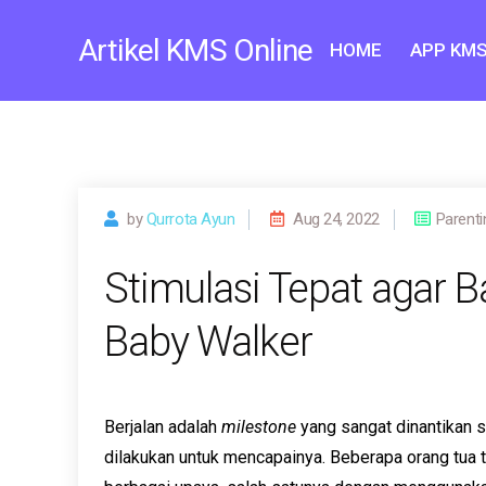
Skip
to
Artikel KMS Online
HOME
APP KMS
content
by
Qurrota Ayun
Aug 24, 2022
Parenti
Stimulasi Tepat agar B
Baby Walker
Berjalan adalah
milestone
yang sangat dinantikan s
dilakukan untuk mencapainya. Beberapa orang tua