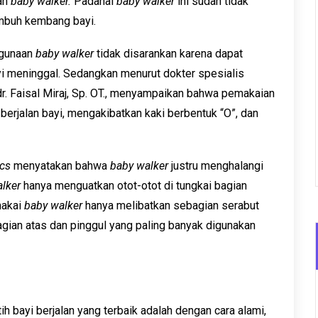
an
baby walker.
Padahal
baby walker
ini sudah tidak
umbuh kembang bayi.
ggunaan
baby walker
tidak disarankan karena dapat
 meninggal. Sedangkan menurut dokter spesialis
r. Faisal Miraj, Sp. OT., menyampaikan bahwa pemakaian
rjalan bayi, mengakibatkan kaki berbentuk “O”, dan
cs
menyatakan bahwa
baby walker
justru menghalangi
lker
hanya menguatkan otot-otot di tungkai bagian
makai
baby walker
hanya melibatkan sebagian serabut
agian atas dan pinggul yang paling banyak digunakan
 bayi berjalan yang terbaik adalah dengan cara alami,