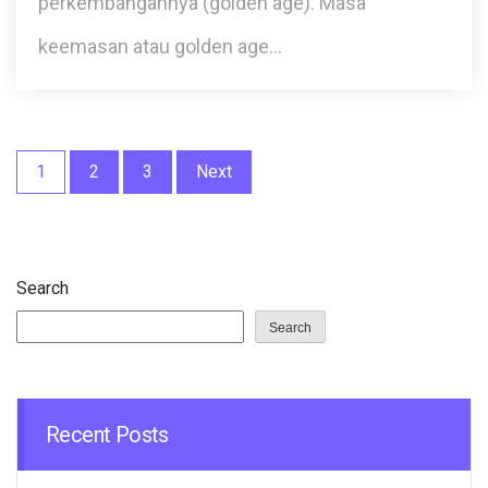
perkembangannya (golden age). Masa
keemasan atau golden age…
Posts
1
2
3
Next
pagination
Search
Search
Recent Posts