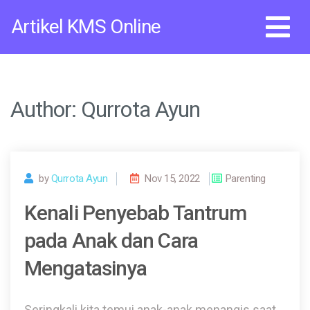
Skip
Artikel KMS Online
to
content
Author:
Qurrota Ayun
by
Qurrota Ayun
Nov 15, 2022
Parenting
Kenali Penyebab Tantrum
pada Anak dan Cara
Mengatasinya
Seringkali kita temui anak-anak menangis saat