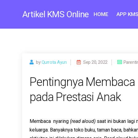
Skip
to
Artikel KMS Online
HOME
APP KMS
content
by
Qurrota Ayun
Sep 20, 2022
Parenti
Pentingnya Membaca N
pada Prestasi Anak
Membaca nyaring
(read aloud)
saat ini bukan lagi
keluarga. Banyaknya toko buku, taman baca, bahkan