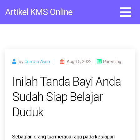
Skip
Artikel KMS Online
to
content
by
Qurrota Ayun
Aug 15, 2022
Parenting
Inilah Tanda Bayi Anda
Sudah Siap Belajar
Duduk
Sebagian orang tua merasa ragu pada kesiapan